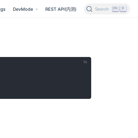
K
Search
ngs
DevMode
REST API(内测)