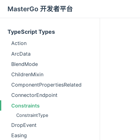
MasterGo 开发者平台
TypeScript Types
Action
ArcData
BlendMode
ChildrenMixin
ComponentPropertiesRelated
ConnectorEndpoint
Constraints
ConstraintType
DropEvent
Easing