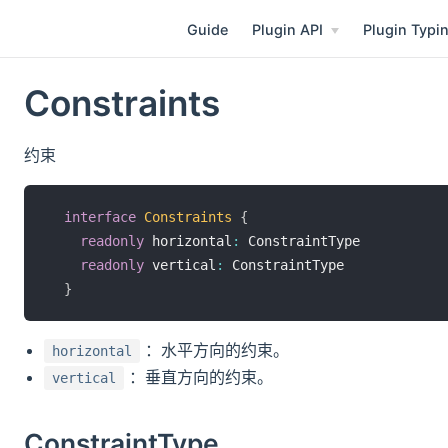
Guide
Plugin API
Plugin Typi
Constraints
约束
interface
Constraints
{
readonly
 horizontal
:
 ConstraintType

readonly
 vertical
:
 ConstraintType

}
：水平方向的约束。
horizontal
：垂直方向的约束。
vertical
ConstraintType