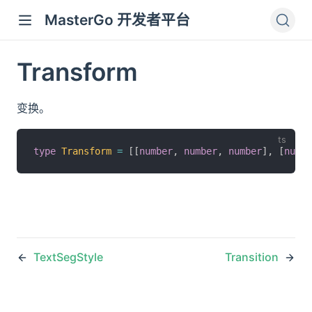
MasterGo 开发者平台
Transform
变换。
type
Transform
=
[
[
number
,
number
,
number
]
,
[
numbe
TextSegStyle
Transition