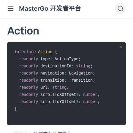
MasterGo 开发者平台
Action
interface
Action
{
readonly
 type
:
 ActionType
;
readonly
 destinationId
:
string
;
readonly
 navigation
:
 Navigation
;
readonly
 transition
:
 Transition
;
readonly
 url
:
string
;
readonly
 scrollToXOffset
?
:
number
;
readonly
 scrollToYOffset
?
:
number
;
}