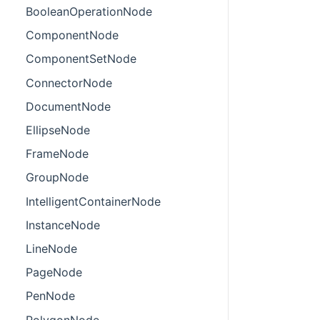
BooleanOperationNode
ComponentNode
ComponentSetNode
ConnectorNode
DocumentNode
EllipseNode
FrameNode
GroupNode
IntelligentContainerNode
InstanceNode
LineNode
PageNode
PenNode
PolygonNode