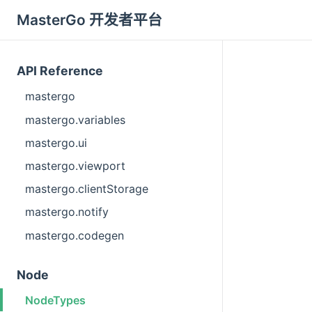
MasterGo 开发者平台
API Reference
mastergo
mastergo.variables
mastergo.ui
mastergo.viewport
mastergo.clientStorage
mastergo.notify
mastergo.codegen
Node
NodeTypes